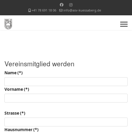
+41 78 691 18 06
info@asv-kuessaberg.de
Vereinsmitglied werden
Name
(*)
Vorname
(*)
Strasse
(*)
Hausnummer
(*)